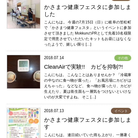
かさまつ健康フェスタに参加しま
した
こんにちは。 今週の7月15日（日）に岐阜の笠松町
で「かさまつ健康フェスタ」というイベントに参加
させて頂きました MokkunのPRとして先着10名様限
定で用意させていただいたキットもお昼にはなくな
ったようで、嬉しい限り […]
2018.07.14
その他
CleanAirで実験!! カビを抑制?!
こんにちは。 こんなことはありませんか？ 「冷蔵庫
の中なのに食べ物が腐った」 「お風呂場にカビがは
えちゃった」 などなど、 食べ物が腐ったり、カビが
生えたり、夏は衛生面も一層気をつけないといけな
いのが大変ですよね。 そこ […]
2018.07.13
イベント
かさまつ健康フェスタに参加しま
す
こんにちは。 連日続いていた雨も上がり、一層暑く