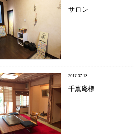
サロン
2017.07.13
千薫庵様