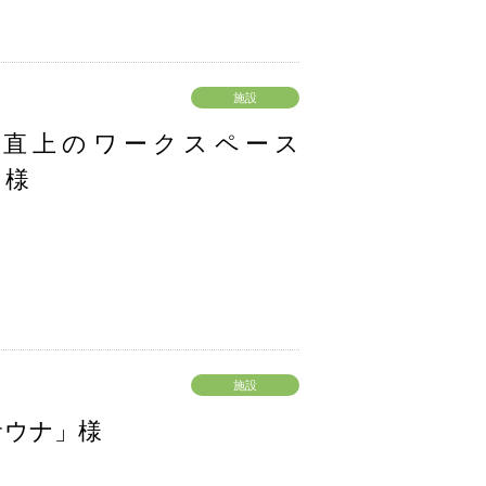
施設
）直上のワークスペース
」様
施設
サウナ」様