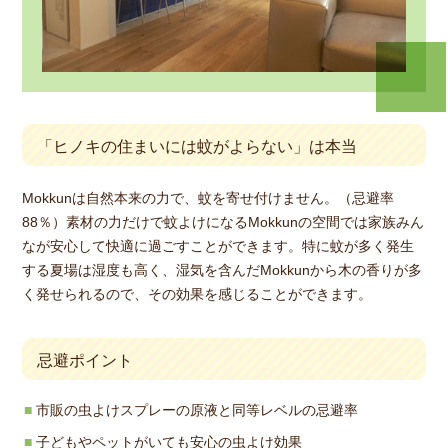
「ヒノキの住まいには蚊がよらない」は本当
Mokkunは自然本来の力で、蚊を寄せ付けません。（忌避率
88％）素材の力だけで蚊よけになるMokkunの空間では家族みん
なが安心して快適に過ごすことができます。特に蚊が多く発生
する夏場は湿度も高く、湿気を含んだMokkunから木の香りが多
く発せられるので、その効果を感じることができます。
忌避ポイント
市販の虫よけスプレーの原液と同等レベルの忌避率
子どもやペットがいても安心の虫よけ効果